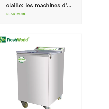
olaille: les machines d'e
mballage de poulet en C
READ MORE
hine