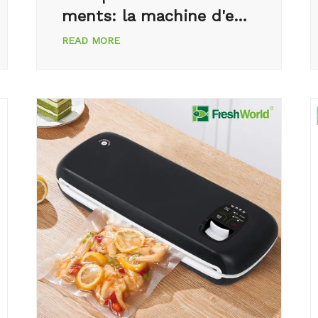
ments: la machine d'em
ballage à vide portable
READ MORE