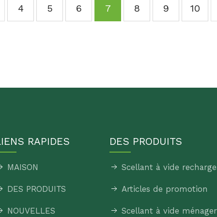
4
5
6
7
8
9
10
LIENS RAPIDES
DES PRODUITS
MAISON
Scellant à vide recharge
DES PRODUITS
Articles de promotion
NOUVELLES
Scellant à vide ménager