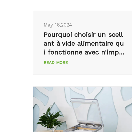
May 16,2024
Pourquoi choisir un scell
ant à vide alimentaire qu
i fonctionne avec n'impo
rte quel sac?
READ MORE