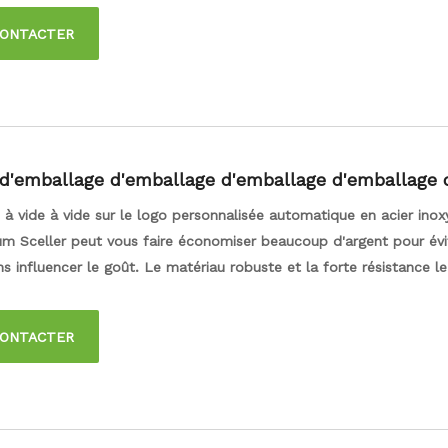
es autres. Quant au niveau de l'aspirateur, cela dépend de vos d
CONTACTER
, et vous pouvez même garder la nourriture humide avec un terrai
d'emballage d'emballage d'emballage d'emballage 
 des ménages à aspiration élevée intelligente auto
à vide à vide sur le logo personnalisée automatique en acier inox
m Sceller peut vous faire économiser beaucoup d'argent pour évit
s influencer le goût. Le matériau robuste et la forte résistance l
années, tout ce que vous voulez l'utiliser pour le ménage ou la p
 solide peut la soutenir. Et si vous souhaitez acheter en vrac avec
CONTACTER
, nous pouvons également vous offrir.