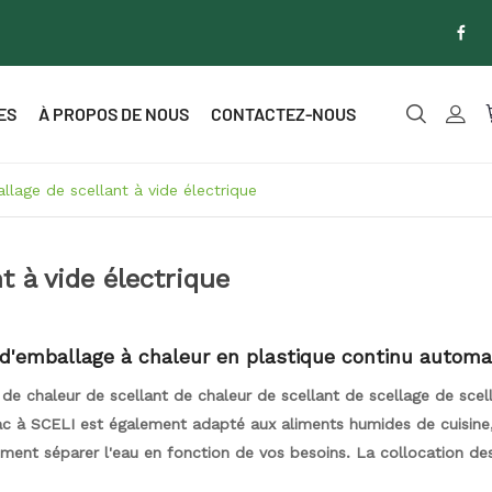
ES
À PROPOS DE NOUS
CONTACTEZ-NOUS
lage de scellant à vide électrique
 à vide électrique
d'emballage à chaleur en plastique continu automa
à vide alimentaire des aliments ménagers portables
 de chaleur de scellant de chaleur de scellant de scellage de scel
c à SCELI est également adapté aux aliments humides de cuisine, 
ment séparer l'eau en fonction de vos besoins. La collocation de
lanches le rend plus accrocheur dans les publics, ce qui le rend sp