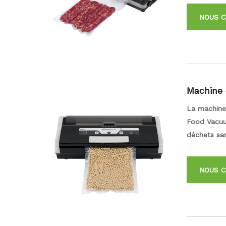
différent d
NOUS 
spécifiques
scellement.
Machine 
ervation
La machine 
Food Vacuu
déchets san
nombreuses 
la fonction
NOUS 
propre logo