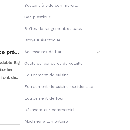
emandes
Scellant à vide commercial
n dans le
Sac plastique
Boîtes de rangement et bacs
Broyeur électrique
de prés
Accessoires de bar
nome
ydable Big
Outils de viande et de volaille
er les
Équipement de cuisine
e font de
ublicité,
Équipement de cuisine occidentale
 votre
Équipement de four
Déshydrateur commercial
Machinerie alimentaire