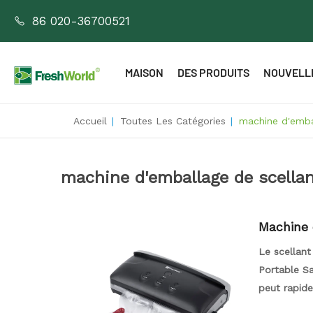
86 020-36700521
MAISON
DES PRODUITS
NOUVELL
Accueil
|
Toutes Les Catégories
|
machine d'embal
machine d'emballage de scellant
Machine 
cellant 
Le scellant
Portable Sa
peut rapide
vertes et b