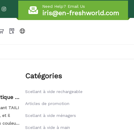
Need Help? Email Us
iris@en-freshworld.com
Catégories
Scellant à vide rechargeable
tique s
Articles de promotion
lant TAILI
et il
Scellant à vide ménagers
s couleurs
Scellant à vide à main
écial et